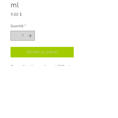
ml
Prix
9,00 $
Quantité
*
Ajouter au panier
Sirop d'érable pur format 500 ml
contenant de plastique.